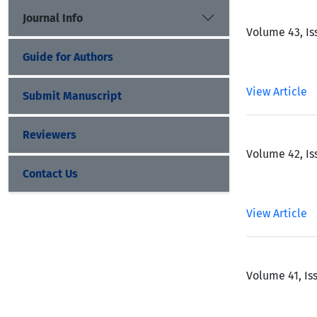
Journal Info
Volume 43, Is
Guide for Authors
View Article
Submit Manuscript
Reviewers
Volume 42, Is
Contact Us
View Article
Volume 41, Is